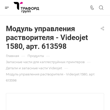
Модуль управления
растворителя - Videojet
1580, арт. 613598
—
—
Главная
Продукты
—
Запасные части для каплеструйных принтеров
—
Детали и запасные части Videojet
Модуль управления растворителя - Videojet 1580, арт.
613598