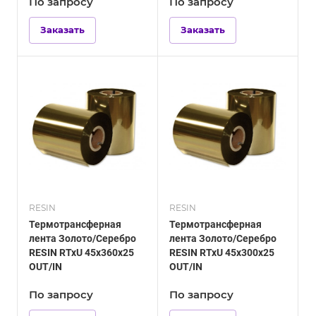
По зап
р
осу
По зап
р
осу
Заказать
Заказать
RESIN
RESIN
Термотрансферная
Термотрансферная
лента Золото/Серебро
лента Золото/Серебро
RESIN RTxU 45х360х25
RESIN RTxU 45х300х25
OUT/IN
OUT/IN
По зап
р
осу
По зап
р
осу