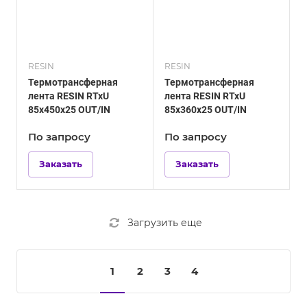
RESIN
RESIN
Термотрансферная
Термотрансферная
лента RESIN RTxU
лента RESIN RTxU
85х450х25 OUT/IN
85х360х25 OUT/IN
По зап
р
осу
По зап
р
осу
Заказать
Заказать
Загрузить еще
1
2
3
4