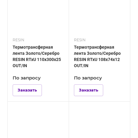
RESIN
RESIN
Термотрансферная
Термотрансферная
лента Золото/Серебро
лента Золото/Серебро
RESIN RTxU 110х300х25
RESIN RTxU 108х74х12
OUT/IN
OUT/IN
По зап
р
осу
По зап
р
осу
Заказать
Заказать