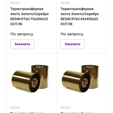
RESIN
RESIN
Термотрансферная
Термотрансферная
лента Золото/Серебро
лента Золото/Серебро
RESIN RTxU 75х300х25
RESIN RTxU 65х450х25
OUT/IN
OUT/IN
По зап
р
осу
По зап
р
осу
Заказать
Заказать
RESIN
RESIN