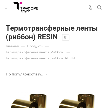
Термотрансферные ленты
(риббон) RESIN
91
—
—
Главная
Продукты
—
Термотрансферные ленты (Риббон)
Термотрансферные ленты (риббон) RESIN
По популярности (убывание)