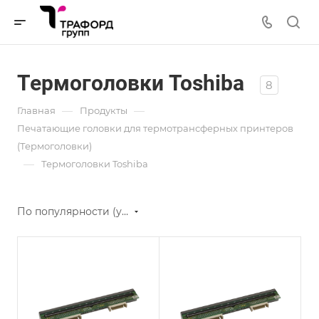
Термоголовки Toshiba
8
—
—
Главная
Продукты
Печатающие головки для термотрансферных принтеров
(Термоголовки)
—
Термоголовки Toshiba
По популярности (убывание)