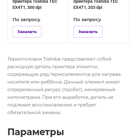
принтера Toshiba TEC
принтера Toshiba TEC
EX4T1, 300 dpi
EX4T1, 203 dpi
По зап
р
осу
По зап
р
осу
Заказать
Заказать
Термоголовки Toshiba представляют собой
расходную деталь принтера этикеток,
содержащую ряд термоэлементов для нагрева
носителя или риббона. Данный элемент имеет
определенный ресурс (пробег), измеряемый
километрами. При его выработке, деталь не
подлежит восстановлению и требует
обязательной замены.
Параметры