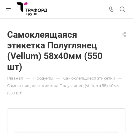
Самоклеящаяся
этикетка Полуглянец
(Vellum) 58x40мм (550
шт)
—
—
—
Главная
Продукты
Самоклеящиеся этикетки
Самоклеящаяся этикетка Полуглянец (Vellum) 58x40мм
(550 шт)