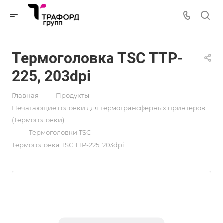
Термоголовка TSC TTP-
225, 203dpi
—
—
Главная
Продукты
Печатающие головки для термотрансферных принтеров
(Термоголовки)
—
—
Термоголовки TSC
Термоголовка TSC TTP-225, 203dpi