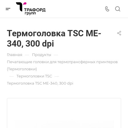
Термоголовка TSC ME-
340, 300 dpi
—
—
Главная
Продукты
Печатающие головки для термотрансферных принтеров
(Термоголовки)
—
—
Термоголовки TSC
Термоголовка TSC ME-340, 300 dpi