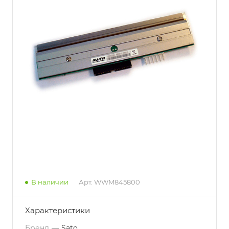
В наличии
Арт.
WWM845800
Характеристики
Бренд
—
Sato