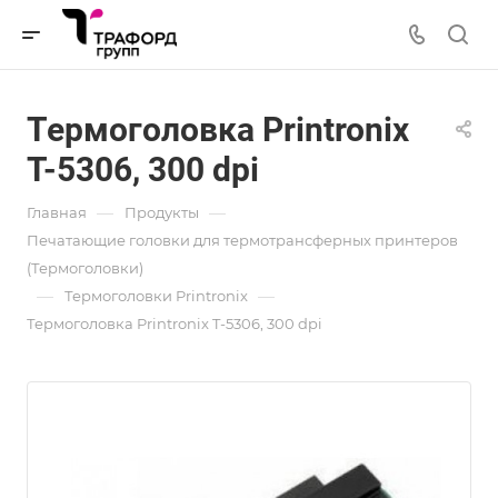
Термоголовка Printronix
T-5306, 300 dpi
—
—
Главная
Продукты
Печатающие головки для термотрансферных принтеров
(Термоголовки)
—
—
Термоголовки Printronix
Термоголовка Printronix T-5306, 300 dpi