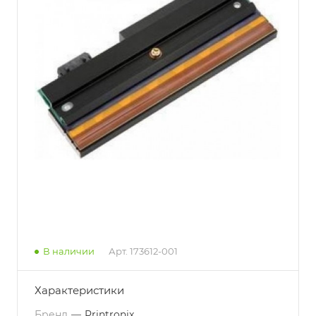
В наличии
Арт.
173612-001
Характеристики
Бренд
—
Printronix