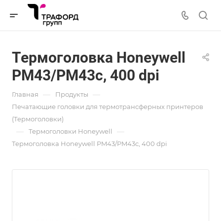
Термоголовка Honeywell
PM43/PM43c, 400 dpi
—
—
Главная
Продукты
Печатающие головки для термотрансферных принтеров
(Термоголовки)
—
—
Термоголовки Honeywell
Термоголовка Honeywell PM43/PM43c, 400 dpi