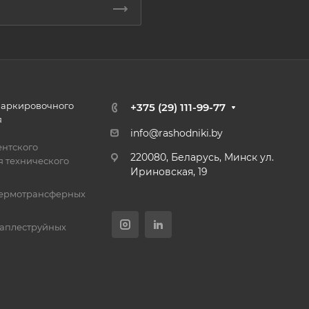
маркировочного
+375 (29) 111-99-77
я
info@rashodniki.by
нтского
220080, Беларусь, Минск ул.
 технического
Ириновская, 19
термотрансферных
каплеструйных