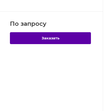
По зап
р
осу
Заказать