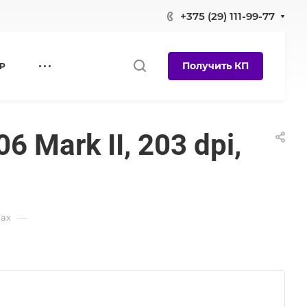
+375 (29) 111-99-77
Получить КП
Р
Mark II, 203 dpi,
—
ax