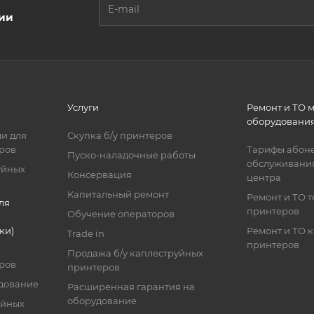
ции
Услуги
Ремонт и ТО 
оборудовани
и для
Скупка б/у принтеров
ров
Тарифы абоне
Пуско-наладочные работы
обслуживания
уйных
Консервация
центра
Капитальный ремонт
Ремонт и ТО 
ля
принтеров
Обучение операторов
ки)
Ремонт и ТО 
Trade in
принтеров
Продажа б/у каплеструйных
ров
принтеров
дование
Расширенная гарантия на
оборудование
уйных