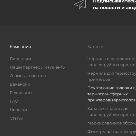
Подписывайтесь
на новости и ак
Компания
Каталог
Лицензии
Чернила и растворител
каплеструйных принте
Наши партнеры и клиенты
Чернила для термостр
Отзывы клиентов
принтеров
Вакансии
Печатающие головки д
Реквизиты
термотрансферных
принтеров(Термоголов
FAQ
Запасные части для
Новости
каплеструйных принте
Статьи
Маркировочное обору
Фильтры для каплестр