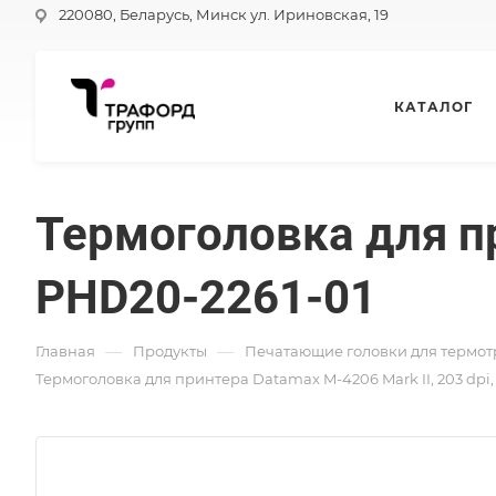
220080, Беларусь, Минск ул. Ириновская, 19
КАТАЛОГ
Термоголовка для пр
PHD20-2261-01
—
—
Главная
Продукты
Печатающие головки для термот
Термоголовка для принтера Datamax M-4206 Mark II, 203 dpi,