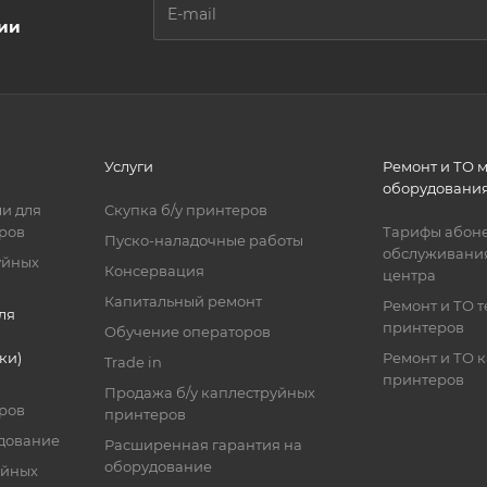
ции
Услуги
Ремонт и ТО 
оборудовани
и для
Скупка б/у принтеров
ров
Тарифы абоне
Пуско-наладочные работы
обслуживания
уйных
Консервация
центра
Капитальный ремонт
Ремонт и ТО 
ля
принтеров
Обучение операторов
ки)
Ремонт и ТО 
Trade in
принтеров
Продажа б/у каплеструйных
ров
принтеров
дование
Расширенная гарантия на
оборудование
уйных