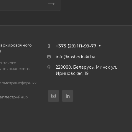
маркировочного
+375 (29) 111-99-77
я
info@rashodniki.by
нтского
220080, Беларусь, Минск ул.
 технического
Ириновская, 19
термотрансферных
каплеструйных