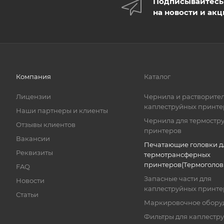
Подписывайтесь
на новости и ак
Компания
Каталог
Лицензии
Чернила и растворител
каплеструйных принте
Наши партнеры и клиенты
Чернила для термостр
Отзывы клиентов
принтеров
Вакансии
Печатающие головки д
Реквизиты
термотрансферных
принтеров(Термоголов
FAQ
Запасные части для
Новости
каплеструйных принте
Статьи
Маркировочное обору
Фильтры для каплестр