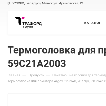
220080, Беларусь, Минск ул. Ириновская, 19
КАТАЛОГ
Термоголовка для пр
59C21A2003
—
—
Главная
Продукты
Печатающие головки для термот
Термоголовка для принтера Argox CP-2140, 203 dpi, 59C21A20