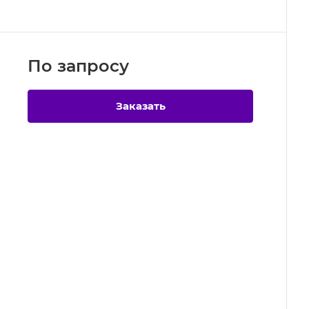
По зап
р
осу
Заказать