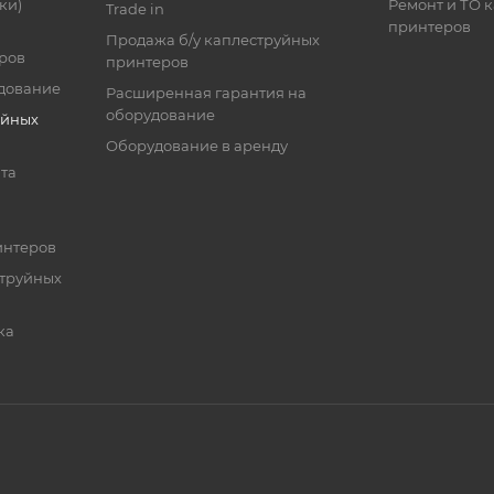
ки)
Ремонт и ТО 
Trade in
принтеров
Продажа б/у каплеструйных
ров
принтеров
дование
Расширенная гарантия на
оборудование
уйных
Оборудование в аренду
та
интеров
струйных
ка