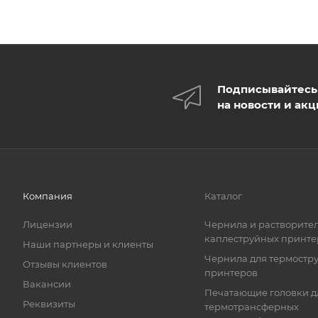
Подписывайтесь
на новости и ак
Компания
Каталог
Лицензии
Чернила и растворител
каплеструйных принте
Наши партнеры и клиенты
Чернила для термостр
Отзывы клиентов
принтеров
Вакансии
Печатающие головки д
Реквизиты
термотрансферных