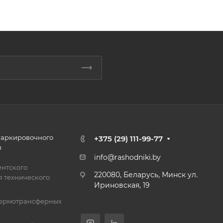
маркировочного
+375 (29) 111-99-77
я
info@rashodniki.by
нтского
220080, Беларусь, Минск ул.
 технического
Ириновская, 19
термотрансферных