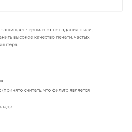
р защищает чернила от попадания пыли,
нить высокое качество печати, частых
ринтера.
ix
принято считать, что фильтр является
кладе