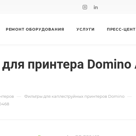
РЕМОНТ ОБОРУДОВАНИЯ
УСЛУГИ
ПРЕСС-ЦЕНТ
ля принтера Domino А
—
—
нтеров
Фильтры для каплеструйных принтеров Domino
0468