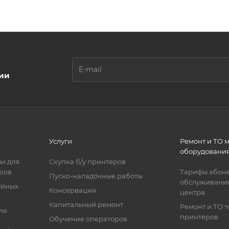
ции
Услуги
Ремонт и ТО 
оборудовани
и для
Скупка б/у принтеров
ров
Тарифы абоне
Пуско-наладочные работы
обслуживания
уйных
Консервация
центра
Капитальный ремонт
Ремонт и ТО 
ля
принтеров
Обучение операторов