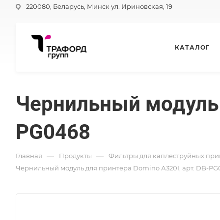
220080, Беларусь, Минск ул. Ириновская, 19
КАТАЛОГ
Чернильный модуль д
PG0468
—
—
Главная
Продукты
Фильтры для каплеструйных при
Чернильный модуль для принтера Domino А320I, арт. DB-PG