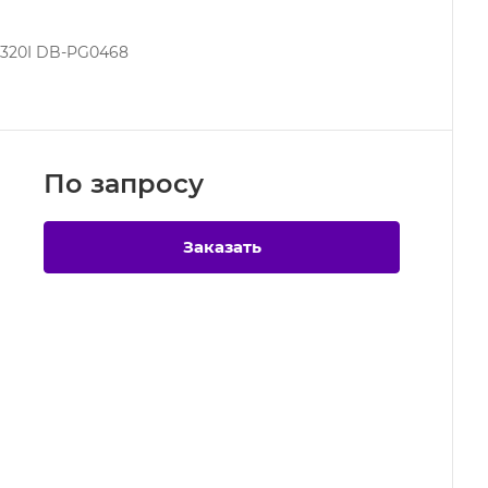
320I DB-PG0468
По зап
р
осу
Заказать