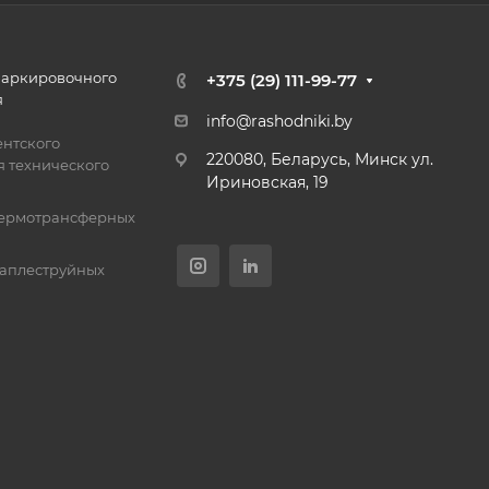
маркировочного
+375 (29) 111-99-77
я
info@rashodniki.by
нтского
220080, Беларусь, Минск ул.
 технического
Ириновская, 19
термотрансферных
каплеструйных