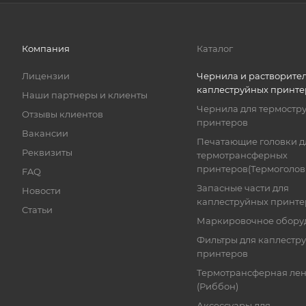
Компания
Каталог
Лицензии
Чернила и растворител
каплеструйных принте
Наши партнеры и клиенты
Чернила для термостр
Отзывы клиентов
принтеров
Вакансии
Печатающие головки д
Реквизиты
термотрансферных
принтеров(Термоголов
FAQ
Запасные части для
Новости
каплеструйных принте
Статьи
Маркировочное обору
Фильтры для каплестр
принтеров
Термотрансферная лен
(Риббон)
Аксессуары для