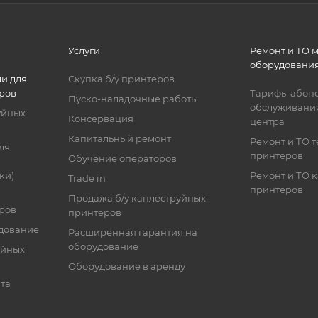
Услуги
Ремонт и ТО 
оборудовани
и для
Скупка б/у принтеров
ров
Тарифы абоне
Пуско-наладочные работы
обслуживания
уйных
Консервация
центра
Капитальный ремонт
Ремонт и ТО 
ля
принтеров
Обучение операторов
ки)
Ремонт и ТО 
Trade in
принтеров
Продажа б/у каплеструйных
ров
принтеров
дование
Расширенная гарантия на
оборудование
уйных
Оборудование в аренду
та