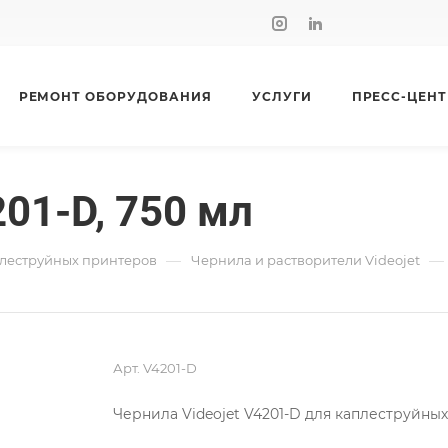
РЕМОНТ ОБОРУДОВАНИЯ
УСЛУГИ
ПРЕСС-ЦЕНТ
201-D, 750 мл
—
—
плеструйных принтеров
Чернила и растворители Videojet
Арт.
V4201-D
Чернила Videojet V4201-D для каплеструйных 