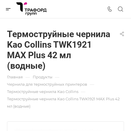
Термоструйные чернила
Kao Collins TWK1921
MAX Plus 42 мл
(водные)
—
—
Главная
Продукты
—
Чернила для термоструйных принтеров
—
Термоструйные чернила Kao Collins
Термоструйные чернила Kao Collins TWK1921 MAX Plus 42
мл (водные)