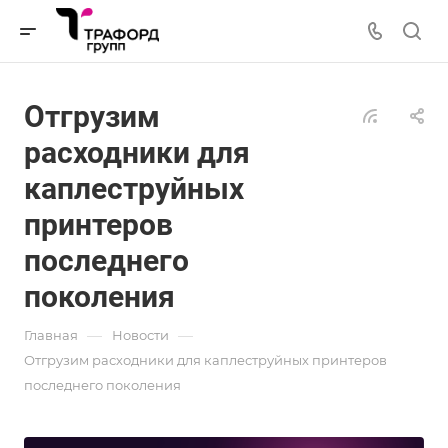
Отгрузим
расходники для
каплеструйных
принтеров
последнего
поколения
—
—
Главная
Новости
Отгрузим расходники для каплеструйных принтеров
последнего поколения