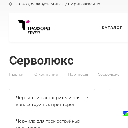
220080, Беларусь, Минск ул. Ириновская, 19
КАТАЛОГ
Серволюкс
—
—
—
Главная
О компании
Партнеры
Серволюкс
Чернила и растворители для
каплеструйных принтеров
Чернила для термоструйных
принтеров