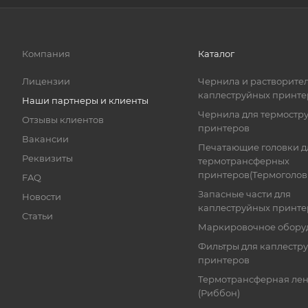
Компания
Каталог
Лицензии
Чернила и растворител
каплеструйных принте
Наши партнеры и клиенты
Чернила для термостр
Отзывы клиентов
принтеров
Вакансии
Печатающие головки д
Реквизиты
термотрансферных
принтеров(Термоголов
FAQ
Запасные части для
Новости
каплеструйных принте
Статьи
Маркировочное обору
Фильтры для каплестр
принтеров
Термотрансферная лен
(Риббон)