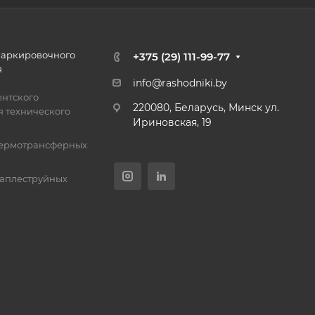
маркировочного
+375 (29) 111-99-77
я
info@rashodniki.by
нтского
220080, Беларусь, Минск ул.
 технического
Ириновская, 19
термотрансферных
каплеструйных