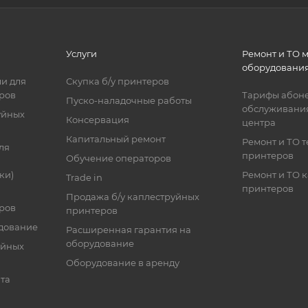
Услуги
Ремонт и ТО 
оборудовани
и для
Скупка б/у принтеров
ров
Тарифы абоне
Пуско-наладочные работы
обслуживания
уйных
Консервация
центра
Капитальный ремонт
Ремонт и ТО 
ля
принтеров
Обучение операторов
ки)
Ремонт и ТО 
Trade in
принтеров
Продажа б/у каплеструйных
ров
принтеров
дование
Расширенная гарантия на
оборудование
уйных
Оборудование в аренду
та