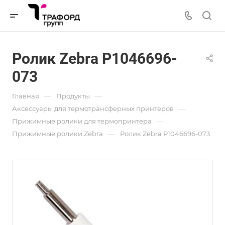
Ролик Zebra P1046696-
073
—
—
Главная
Продукты
—
Аксессуары для термотрансферных принтеров
—
Прижимные ролики для термопринтера
—
Прижимные ролики Zebra
Ролик Zebra P1046696-073