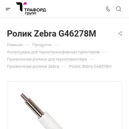
Ролик Zebra G46278M
—
—
Главная
Продукты
—
Аксессуары для термотрансферных принтеров
—
Прижимные ролики для термопринтера
—
Прижимные ролики Zebra
Ролик Zebra G46278M