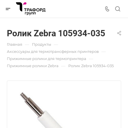
Ролик Zebra 105934-035
—
—
Главная
Продукты
—
Аксессуары для термотрансферных принтеров
—
Прижимные ролики для термопринтера
—
Прижимные ролики Zebra
Ролик Zebra 105934-035